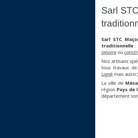
Sarl STC
traditio
Sarl STC Maço
traditionnelle
:
oeuvre
ou
constr
Nos artisans spé
tous travaux d
Ligné
mais aussi
La ville de
Mésa
région
Pays de l
département sont