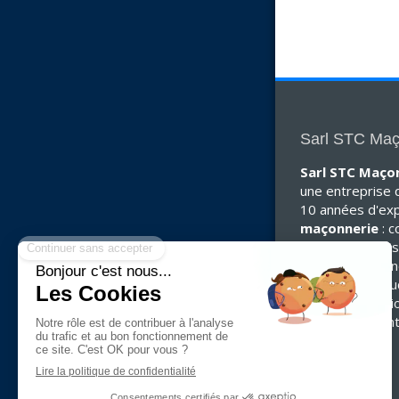
Sarl STC Maç
Sarl STC Maço
une entreprise q
10 années d'ex
maçonnerie
: c
de garage, cons
maison, maçonn
oeuvre, constru
terrasse traditi
agrandissement
extensions.