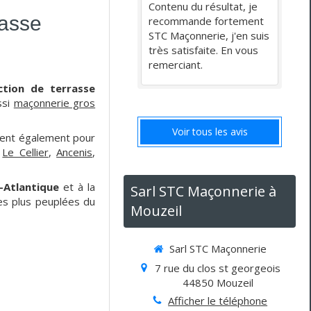
Contenu du résultat, je
rasse
recommande fortement
STC Maçonnerie, j'en suis
très satisfaite. En vous
remerciant.
ction de terrasse
ssi
maçonnerie gros
Voir tous les avis
nent également pour
,
Le Cellier
,
Ancenis
,
e-Atlantique
et à la
Sarl STC Maçonnerie à
 les plus peuplées du
Mouzeil
Sarl STC Maçonnerie
7 rue du clos st georgeois
44850
Mouzeil
Afficher le téléphone