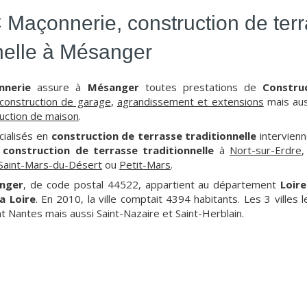
 Maçonnerie, construction de ter
nnelle à Mésanger
nnerie
assure à
Mésanger
toutes prestations de
Constru
construction de garage
,
agrandissement et extensions
mais au
uction de maison
.
cialisés en
construction de terrasse traditionnelle
intervien
e
construction de terrasse traditionnelle
à
Nort-sur-Erdre
Saint-Mars-du-Désert
ou
Petit-Mars
.
nger
, de code postal 44522, appartient au département
Loir
a Loire
. En 2010, la ville comptait 4394 habitants. Les 3 villes
 Nantes mais aussi Saint-Nazaire et Saint-Herblain.