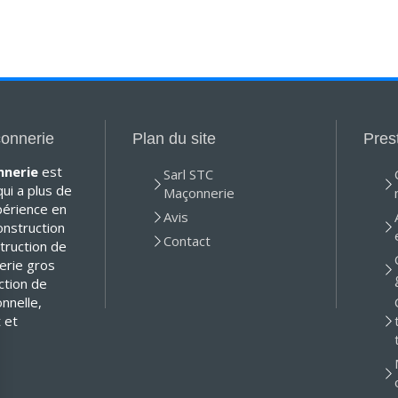
onnerie
Plan du site
Pres
nnerie
est
Sarl STC
ui a plus de
Maçonnerie
périence en
Avis
onstruction
Contact
truction de
erie gros
ction de
onnelle,
 et