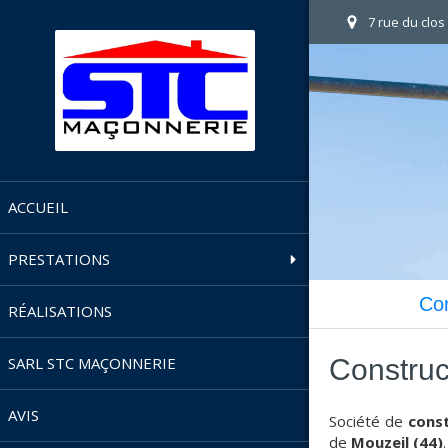
7 rue du clos
ACCUEIL
PRESTATIONS
Con
RÉALISATIONS
Construc
SARL STC MAÇONNERIE
AVIS
Société de
const
de
Mouzeil (44)
.