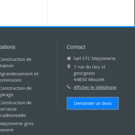
tations
Contact
Sarl STC Maçonnerie
Construction de
maison
7 rue du clos st
georgeois
Agrandissement et
44850
Mouzeil
extensions
Afficher le téléphone
Construction de
garage
Construction de
Demander un devis
terrasse
traditionnelle
Maçonnerie gros
oeuvre