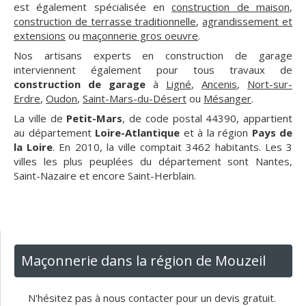
est également spécialisée en
construction de maison
,
construction de terrasse traditionnelle
,
agrandissement et
extensions
ou
maçonnerie gros oeuvre
.
Nos artisans experts en construction de garage
interviennent également pour tous travaux de
construction de garage
à
Ligné
,
Ancenis
,
Nort-sur-
Erdre
,
Oudon
,
Saint-Mars-du-Désert
ou
Mésanger
.
La ville de
Petit-Mars
, de code postal 44390, appartient
au département
Loire-Atlantique
et à la région
Pays de
la Loire
. En 2010, la ville comptait 3462 habitants. Les 3
villes les plus peuplées du département sont Nantes,
Saint-Nazaire et encore Saint-Herblain.
Maçonnerie dans la région de Mouzeil
N'hésitez pas à nous contacter pour un devis gratuit.